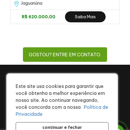
Jaguariúna
R$ 620.000,00
Saiba Mais
GOSTOU? ENTRE EM CONTATO.
97404-1994
(19)
contato@estrelaimob.com.br
Este site usa cookies para garantir que
Av. Pacifíco Moneda - 608 - Varjeão
você obtenha a melhor experiência em
Jaguariúna/SP - 13914552
nosso site. Ao continuar navegando,
você concorda com a nossa
Política de
SIGA-NOS
Privacidade
continuar e fechar